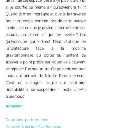
de l'air de cet espace, pèserai-je plus lourd ? Et
si je souffle ce même air qu'adviendra t-il ?
Quand je m'en imprègne et que je le traverse
pour un temps, comme lors de cette oeuvre
in-situ, est-ce que je deviens interprète de cet
espace, ou est-ce lui qui me révèle ? Qui
(pré)occupe qui ? C'est l'état statique de
l'architecture face à la mobilité
gravitationnelle du corps qui tentent de
trouver le point précis sur lequel les 2 peuvent
se reposer l'un sur l'autre. Ce point de contact
juste qui permet de feindre l'enracinement.
C'est un dialogue fragile qui contraint
l'instabilité à se suspendre. ” Texte, Jih-An
Guermoudi
Adhesion
Durational performance
Concept & design: Eve Bonneau