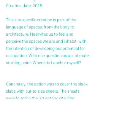
Creation date: 2015
This site-specific creation is part of the
language of spaces, from the body to
architecture. He invites us to feel and
perceive the spaces we are and inhabit, with
the intention of developing our potential for
occupation. With one question as an intimate
starting point: Where do I anchor myself?
Concretely, the action was to cover the black
slabs with cut-to-size sheets. The sheets
were found in the Gruentaler site. The
intention was to fill the place with white, and
then add a stone to each paper. Visitors
entered the space cautiously, attentive to
their every move. A silence of listening