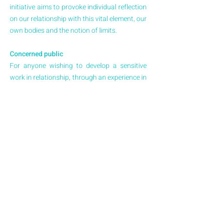
initiative aims to provoke individual reflection
on our relationship with this vital element, our
own bodies and the notion of limits.
Concerned public
For anyone wishing to develop a sensitive
work in relationship, through an experience in
the Public Space.
Dates and schedule
25 May / 3pm - 5pm
* The body workshop will take place from
3pm to 5pm, and the performance part from
4pm to 5pm.
Price
Free
Registration & information