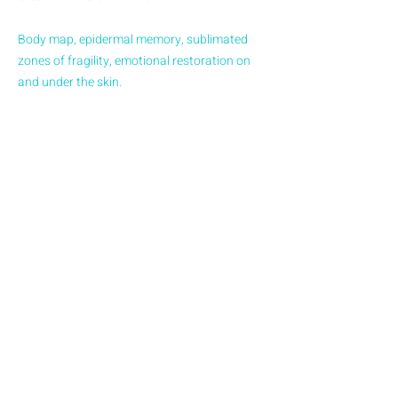
Body map, epidermal memory, sublimated
zones of fragility, emotional restoration on
and under the skin.
The body is a precious memory and
architecture that we sometimes need to
repair. Not only do we not hide the tragedies
that have ravaged our temples, we bring
them to light by reclaiming the stories they
bear. These scars bear witness to somatic
traumas that are comforted here by a
psycho-magical act: that of gilding our scars.
Inspired by Kintsugi, Japanese for "golden
knuckle", an art of resilience where the
breaking of a ceramic no longer signifies its
end, but a renewal, the beginning of another
cycle and a continuity in its life expectancy.