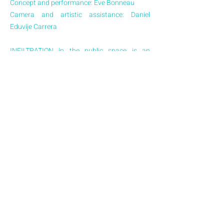
Concept and performance: Eve Bonneau
Camera and artistic assistance: Daniel
Eduvije Carrera
INFILTRATION in the public space is an
adaptation of an indoor performance. Here,
fragility is put to the test in the street,
questioning passers-by about a certain way
of inhabiting public space.
Contact
Eve Bonneau
evebonneau@yahoo.fr
A•CORPS VIVANT, association créatrice de
lien
asso.acorpsvivant@gmail.com