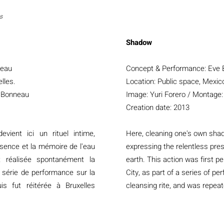
s
Shadow
neau
Concept & Performance: Eve
lles.
Location: Public space, Mexico
 Bonneau
Image: Yuri Forero / Montage
Creation date: 2013
vient ici un rituel intime,
Here, cleaning one's own sha
sence et la mémoire de l'eau
expressing the relentless pr
t réalisée spontanément la
earth. This action was first 
 série de performance sur la
City, as part of a series of p
is fut réitérée à Bruxelles
cleansing rite, and was repeat