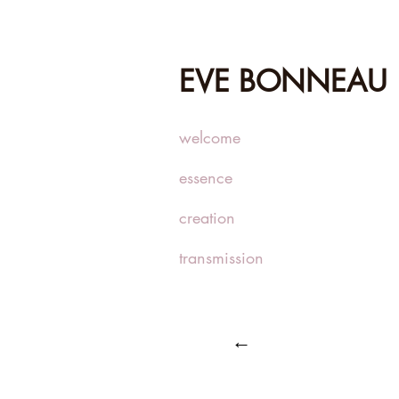
EVE BONNEAU
welcome
essence
creation
transmission
←